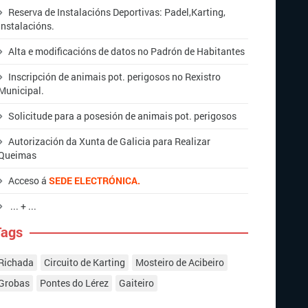
Reserva de Instalacións Deportivas:
Padel,
Karting
,
Instalacións
.
Alta
e
modificacións
de datos no Padrón de Habitantes
Inscripción de animais pot. perigosos no Rexistro
Municipal.
Solicitude para a posesión de animais pot. perigosos
Autorización da Xunta de Galicia para Realizar
Queimas
Acceso á
SEDE ELECTRÓNICA.
... + ...
Tags
Richada
Circuito de Karting
Mosteiro de Acibeiro
Grobas
Pontes do Lérez
Gaiteiro