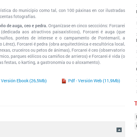
rística do municipio como tal, con 100 páxinas en cor ilustradas
centas fotografías.
oño de auga, ceo e pedra.
Organízase en cinco secccións: Forcarei
 (dedicada aos atractivos paisaxísticos), Forcarei é auga (que
muíños, pontes de interese e o campamento de Pontemaril, a
o Lérez), Forcarei é pedra (obra arquitectónica e escultórica local,
exas, cruceiros ou petos de ánimas), Forcarei é ceo (observatorio
ico, parques eólicos ou camiños de arrieros) e Forcarei é vida (o
s festas, o karting, a gastronomía ou o aloxamento).
 Versión Ebook (26,5Mb)
Pdf - Versión Web (11,9Mb)