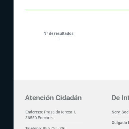
Nº de resultados:
1
Atención Cidadán
De In
Enderezo
: Praza da Igrexa 1,
Serv. Soc
36550 Forcarei.
Xulgado 
Teléfono
: 986 755 036