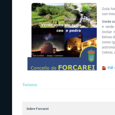
Guía tu
con tres
Verde s
é verde
inclúe 
beiras d
como igr
astronóm
Cetmo, a
Pdf -
Turismo
Sobre Forcarei