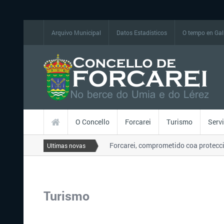
Arquivo Municipal
Datos Estadísticos
O tempo en Gal
O Concello
Forcarei
Turismo
Serv
O Concello de Forcarei, comprometido coa protección
Ultimas novas
Turismo