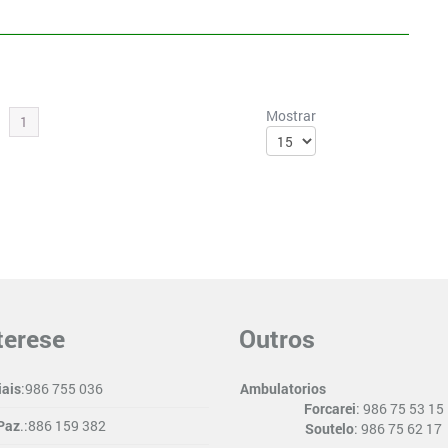
Mostrar
1
terese
Outros
iais
:986 755 036
Ambulatorios
Forcarei
: 986 75 53 15
Paz
.:886 159 382
Soutelo
: 986 75 62 17