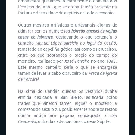
ornamental que amosan claramente o dominio das
técnicas de labra, que se atopa tamén presente na
factura e diversidade de capiteis en todo o cenobio.
Outras mostras artísticas e artesanais dignas de
admirar son os numerosos
hórreos anexos ás vellas
casas de labranza
, destacando o que pertencía ó
canteiro
Manuel López Barciela, no lugar do Cotiño
,
rematado en capeliña gótica, así como os cruceiros,
entre os que sobrancea o propio do campo do
mosteiro, realizado por
Xosé Ferreiro
no ano 1893.
Este mesmo canteiro sería o que se encargase
tamén de levar a cabo o cruceiro da
Praza da Igrexa
de Forcarei.
Na cima do Candán quedan os vestixios dunha
ermida dedicada a
San Bieito,
edificada polos
frades que viñeron tamén erguer o mosteiro a
comezos do século XII, posiblemente sobre os restos
dunha antiga ara pagana consagrada a
Iovi
Candamio
, unha das advocacións do deus Xúpiter.