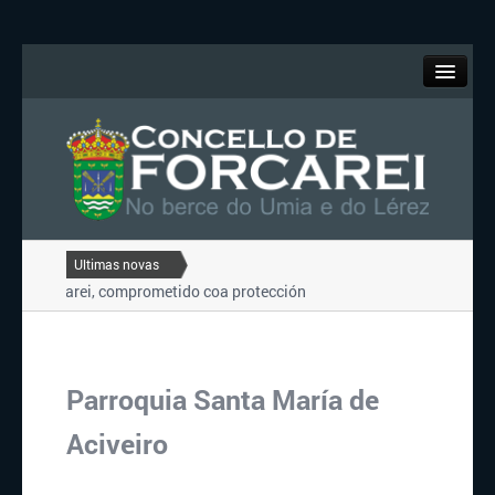
O Concello
Forcarei
Turismo
Ultimas novas
e Forcarei, comprometido coa protección do ...
TARDES DE LECER 20
Servizos
 DE VERÁN 2022 DO CONCELLO DE FORCAREI...
EXCURSIÓN POLA
e Forcarei, comprometido coa protección do ...
Contacto
Parroquia Santa María de
Portal de Transparencia
Aciveiro