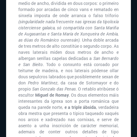
medio de ancho, dividida en dous corpos: o primeiro
formado por arcadas de cinco vans e rematado en
sinxela imposta de onde arranca o falso triforio
(singularidade nada frecuente nas igrexas da tipoloxía
cisterciense galaica, só compartida con Santa Mariña
de Augasantas e Santa María de Xunqueira de Ambía,
as dúas do Románico ourensán).
Unha doble arcada
de tres metros de alto constitúe o segundo corpo. As
naves laterais miden dous metros de ancho e
albergan senllas capelas dedicadas a
San Bernardo
e San Bieito
. Todo o conxunto está coroado por
teitume de madeira, e nos laterais pódense ollar
dous sepulcros labrados que posiblemente sexan de
don
Pedro Martínez
, da casa de Sotomayor e do
propio
San Gonzalo das Penas
. O retablo atribúese ó
escultor
Miguel de Romay
. Os dous elementos máis
interesantes da igrexa son a porta románica que
queda na parede norte,
e a triple ábsida
, verdadeira
obra mestra que presenta o típico taqueado xaqués
nos arcos e xadrezado nas cornixas, e serve de
asento a unha inscrición de carácter memorial,
ademais de conter outros detalles de tipo