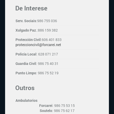
De Interese
Serv. Sociais
:986 755 036
Xulgado Paz
.:886 159 382
Protección Civil
:606 401 833
proteccioncivil@forcarei.net
Policía Local
: 628 071 217
Guardia Civil
: 986 75 40 31
Punto Limpo
: 986 75 52 19
Outros
Ambulatorios
Forcarei
: 986 75 53 15
Soutelo
: 986 75 62 17