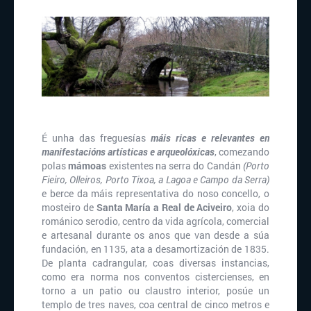
É unha das freguesías
máis ricas e relevantes en
manifestacións artísticas e arqueolóxicas
, comezando
polas
mámoas
existentes na serra do Candán
(Porto
Fieiro, Olleiros, Porto Tixoa, a Lagoa e Campo da Serra)
e berce da máis representativa do noso concello, o
mosteiro de
Santa María a Real de Aciveiro
, xoia do
románico serodio, centro da vida agrícola, comercial
e artesanal durante os anos que van desde a súa
fundación, en 1135, ata a desamortización de 1835.
De planta cadrangular, coas diversas instancias,
como era norma nos conventos cistercienses, en
torno a un patio ou claustro interior, posúe un
templo de tres naves, coa central de cinco metros e