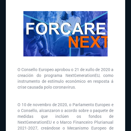
O Consello Europeo aprobou o 21 de xullo de 2020 a
creación do programa NextGenerationEU, como
instrumento de estímulo económico en resposta á
crise causada polo coronavirus.
O 10 de novembro de 2020, o Parlamento Europeo e
o Consello, alcanzaron o acordo sobre o paquete de
medidas que inclúen os fondos de
NextGenerationEU e o Marco Financeiro Plurianual
2021-2027, creándose o Mecanismo Europeo de