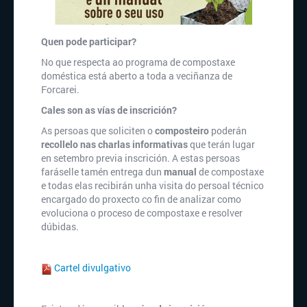
Quen pode participar?
No que respecta ao programa de compostaxe
doméstica está aberto a toda a veciñanza de
Forcarei.
Cales son as vías de inscrición?
As persoas que soliciten o
composteiro
poderán
recollelo
nas charlas informativas
que terán lugar
en setembro previa inscrición. A estas persoas
faráselle tamén entrega dun
manual
de compostaxe
e todas elas recibirán unha visita do persoal técnico
encargado do proxecto co fin de analizar como
evoluciona o proceso de compostaxe e resolver
dúbidas.
Cartel divulgativo