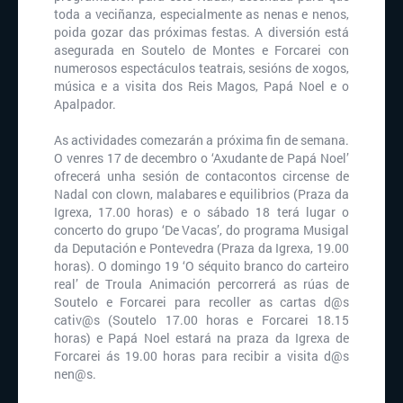
toda a veciñanza, especialmente as nenas e nenos,
poida gozar das próximas festas. A diversión está
asegurada en Soutelo de Montes e Forcarei con
numerosos espectáculos teatrais, sesións de xogos,
música e a visita dos Reis Magos, Papá Noel e o
Apalpador.
As actividades comezarán a próxima fin de semana.
O venres 17 de decembro o ‘Axudante de Papá Noel’
ofrecerá unha sesión de contacontos circense de
Nadal con clown, malabares e equilibrios (Praza da
Igrexa, 17.00 horas) e o sábado 18 terá lugar o
concerto do grupo ‘De Vacas’, do programa Musigal
da Deputación e Pontevedra (Praza da Igrexa, 19.00
horas). O domingo 19 ‘O séquito branco do carteiro
real’ de Troula Animación percorrerá as rúas de
Soutelo e Forcarei para recoller as cartas d@s
cativ@s (Soutelo 17.00 horas e Forcarei 18.15
horas) e Papá Noel estará na praza da Igrexa de
Forcarei ás 19.00 horas para recibir a visita d@s
nen@s.