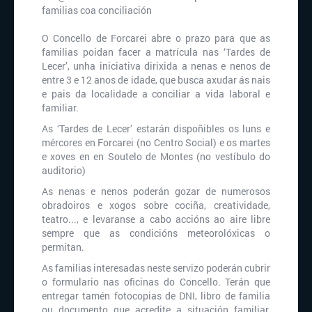
familias coa conciliación
O Concello de Forcarei abre o prazo para que as
familias poidan facer a matrícula nas ‘Tardes de
Lecer’, unha iniciativa dirixida a nenas e nenos de
entre 3 e 12 anos de idade, que busca axudar ás nais
e pais da localidade a conciliar a vida laboral e
familiar.
As ‘Tardes de Lecer’ estarán dispoñibles os luns e
mércores en Forcarei (no Centro Social) e os martes
e xoves en en Soutelo de Montes (no vestíbulo do
auditorio)
As nenas e nenos poderán gozar de numerosos
obradoiros e xogos sobre cociña, creatividade,
teatro..., e levaranse a cabo accións ao aire libre
sempre que as condicións meteorolóxicas o
permitan.
As familias interesadas neste servizo poderán cubrir
o formulario nas oficinas do Concello. Terán que
entregar tamén fotocopias de DNI, libro de familia
ou documento que acredite a situación familiar,