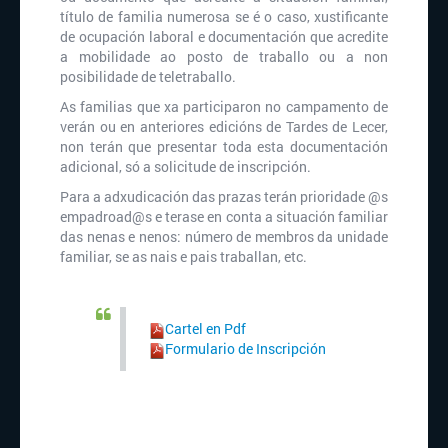
título de familia numerosa se é o caso, xustificante
de ocupación laboral e documentación que acredite
a mobilidade ao posto de traballo ou a non
posibilidade de teletraballo.
As familias que xa participaron no campamento de
verán ou en anteriores edicións de Tardes de Lecer,
non terán que presentar toda esta documentación
adicional, só a solicitude de inscripción.
Para a adxudicación das prazas terán prioridade @s
empadroad@s e terase en conta a situación familiar
das nenas e nenos: número de membros da unidade
familiar, se as nais e pais traballan, etc.
Cartel en Pdf
Formulario de Inscripción