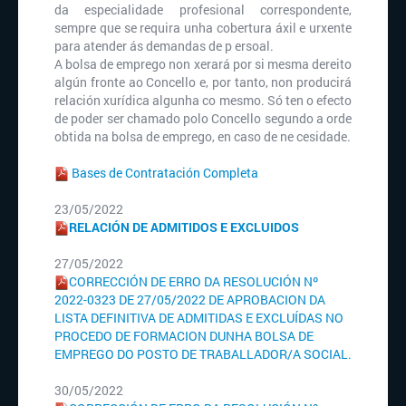
da especialidade profesional correspondente,
sempre que se requira unha cobertura áxil e urxente
para atender ás demandas de p ersoal.
A bolsa de emprego non xerará por si mesma dereito
algún fronte ao Concello e, por tanto, non producirá
relación xurídica algunha co mesmo. Só ten o efecto
de poder ser chamado polo Concello segundo a orde
obtida na bolsa de emprego, en caso de ne cesidade.
Bases de Contratación Completa
23/05/2022
RELACIÓN DE ADMITIDOS E EXCLUIDOS
27/05/2022
CORRECCIÓN DE ERRO DA RESOLUCIÓN Nº
2022-0323 DE 27/05/2022 DE APROBACION DA
LISTA DEFINITIVA DE ADMITIDAS E EXCLUÍDAS NO
PROCEDO DE FORMACION DUNHA BOLSA DE
EMPREGO DO POSTO DE TRABALLADOR/A SOCIAL.
30/05/2022