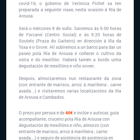
covid-19, o goberno de Verónica Pichel xa ten
preparada a seguinte viaxe, nesta ocasión á Ría de
Arousa.
Será o mércores 8 de xuño. Sairemos ás 9.00 horas
de Forcarei (Centro Social) e ás 9.20 horas de
Soutelo (Praza do Gaiteiro) en dirección á Illa da
Toxa e o Grove. Alí subiremos a un barco para dar un
paseo pola Ría de Arousa e coñecer o cultivo da
ostra e do mexillón. Haberá tamén a bordo unha
degustación de mexillóns e viño xoven.
Despois, almorzaremos nun restaurante da zona
(con entrante de marisco, arroz á mariñeira , carne
asada...) e visitaremos varias localizacións da Illa
de Arousa e Cambados.
O prezo por persoa é de
40€
e inclúe o autocar, guía
acompañante, cruceiro pola Ría de Arousa con
degustación de mexillóns e viño, almorzo (con
entrante de marisco, arroz á mariñeira , carne
asada...) e seguro de asistencia de asistencia en