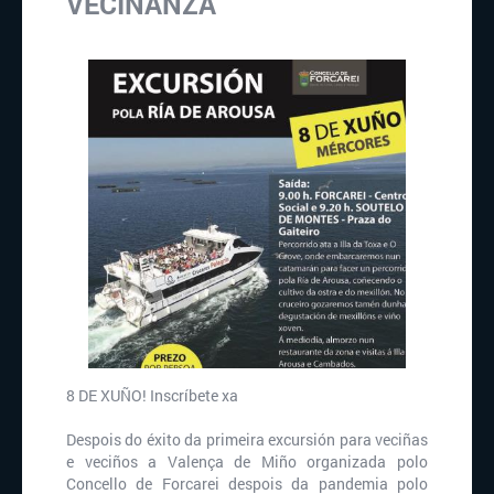
VECIÑANZA
8 DE XUÑO! Inscríbete xa
Despois do éxito da primeira excursión para veciñas
e veciños a Valença de Miño organizada polo
Concello de Forcarei despois da pandemia polo