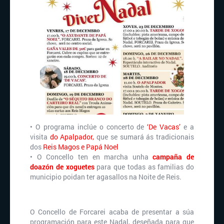
• O programa inclúe o concerto de
‘De Vacas’
e a
visita
do Apalpador,
que se sumará ás tradicionais
dos
Reis Magos e Papá Noel
• O Concello ten en marcha unha
campaña de
doazón de xoguetes
para que todas as familias do
municipio poidan ter agasallos na Noite de Reis.
O Concello de Forcarei acaba de presentar a súa
programación para este Nadal, deseñada para que