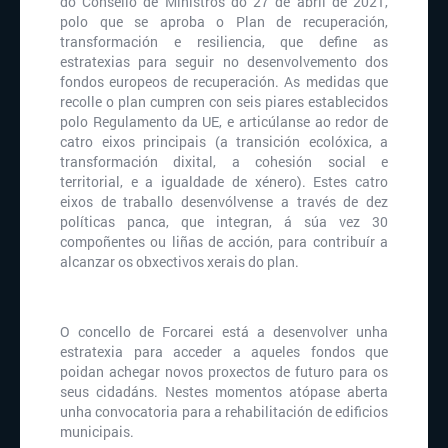
do Consello de Ministros do 27 de abril de 2021,
polo que se aproba o Plan de recuperación,
transformación e resiliencia, que define as
estratexias para seguir no desenvolvemento dos
fondos europeos de recuperación. As medidas que
recolle o plan cumpren con seis piares establecidos
polo Regulamento da UE, e articúlanse ao redor de
catro eixos principais (a transición ecolóxica, a
transformación dixital, a cohesión social e
territorial, e a igualdade de xénero). Estes catro
eixos de traballo desenvólvense a través de dez
políticas panca, que integran, á súa vez 30
compoñentes ou liñas de acción, para contribuír a
alcanzar os obxectivos xerais do plan.
O concello de Forcarei está a desenvolver unha
estratexia para acceder a aqueles fondos que
poidan achegar novos proxectos de futuro para os
seus cidadáns. Nestes momentos atópase aberta
unha convocatoria para a rehabilitación de edificios
municipais.