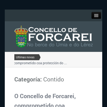
O Concello
Forcarei
Turismo
Ultimas novas
arei, comprometido coa protección do ...
TARDES DE LECER 2022-20
Servizos
ERÁN 2022 DO CONCELLO DE FORCAREI...
EXCURSIÓN POLA RÍA 
arei, comprometido coa protección do ...
Contacto
Categoría:
Contido
Portal de Transparencia
O Concello de Forcarei,
comprometido coa