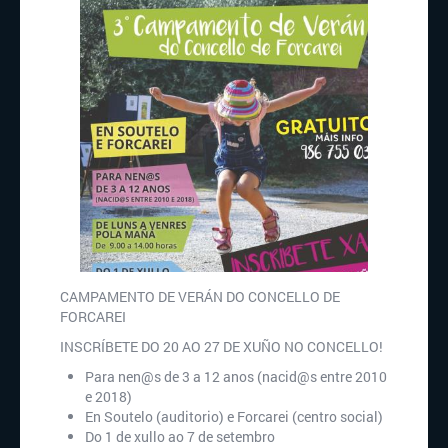
CAMPAMENTO DE VERÁN DO CONCELLO DE
FORCAREI
INSCRÍBETE DO 20 AO 27 DE XUÑO NO CONCELLO!
Para nen@s de 3 a 12 anos (nacid@s entre 2010
e 2018)
En Soutelo (auditorio) e Forcarei (centro social)
Do 1 de xullo ao 7 de setembro