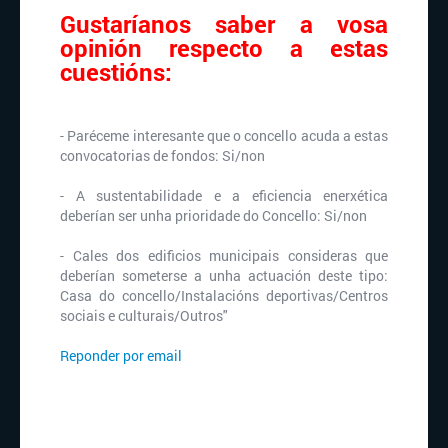
Gustaríanos saber a vosa
opinión respecto a estas
cuestións:
- Paréceme interesante que o concello acuda a estas
convocatorias de fondos: Si/non
- A sustentabilidade e a eficiencia enerxética
deberían ser unha prioridade do Concello: Si/non
- Cales dos edificios municipais consideras que
deberían someterse a unha actuación deste tipo:
Casa do concello/Instalacións deportivas/Centros
sociais e culturais/Outros"
Reponder por email