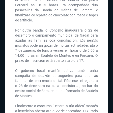
Forcarei ás 18.15 horas. Irá acompañada dun
pasacalles da Banda de Gaitas de Forcarei e
finalizará co reparto de chocolate con rosca e fogos
de artificio.
Por outra banda, o Concello inaugurará o 22 de
decembro o campamento municipal de Nadal para
axudar ás familias coa conciliación. @s nen@s
inscritos poderán gozar de moitas actividades ata o
7 de xaneiro, de luns a venres en horario de 9.00 a
14.00 horas en Soutelo de Montes e en Forcarei. O
prazo de inscrición está aberto ata o día 17.
O goberno local mantén activa tamén unha
campaña de doazón de xoguetes para doar ás
familias de emerxencia social. Pódense entregar ata
o 23 de decembro na casa consistorial, no bar do
centro social de Forcarei ou na farmacia de Soutelo
de Montes.
Finalmente o concurso ‘Decora a túa aldea’ mantén
a inscrición aberta ata o 22 de decembro. O xurado