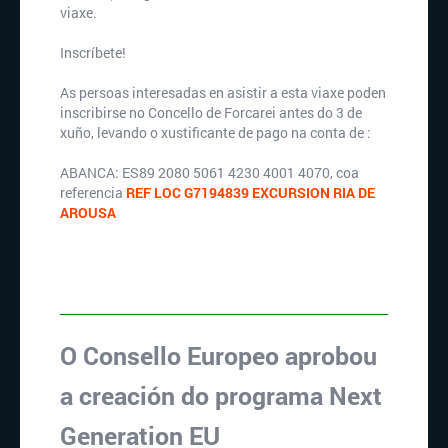
viaxe.
Inscríbete!
As persoas interesadas en asistir a esta viaxe poden
inscribirse no Concello de Forcarei antes do 3 de
xuño, levando o xustificante de pago na conta de :
ABANCA: ES89 2080 5061 4230 4001 4070, coa
referencia
REF LOC G7194839 EXCURSION RIA DE
AROUSA
O Consello Europeo aprobou
a creación do programa Next
Generation EU