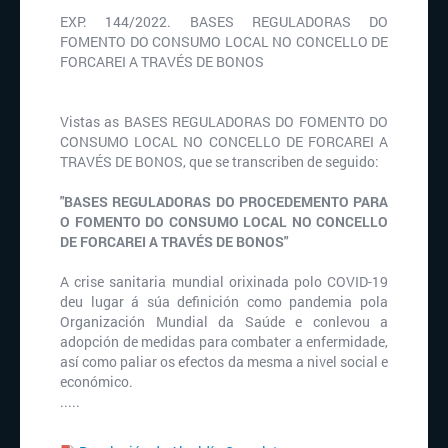
EXP. 144/2022. BASES REGULADORAS DO
FOMENTO DO CONSUMO LOCAL NO CONCELLO DE
FORCAREI A TRAVÉS DE BONOS
Vistas as BASES REGULADORAS DO FOMENTO DO
CONSUMO LOCAL NO CONCELLO DE FORCAREI A
TRAVÉS DE BONOS, que se transcriben de seguido:
"BASES REGULADORAS DO PROCEDEMENTO PARA
O FOMENTO DO CONSUMO LOCAL NO CONCELLO
DE FORCAREI A TRAVÉS DE BONOS"
A crise sanitaria mundial orixinada polo COVID-19
deu lugar á súa definición como pandemia pola
Organización Mundial da Saúde e conlevou a
adopción de medidas para combater a enfermidade,
así como paliar os efectos da mesma a nivel social e
económico.
.....