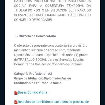
CATEGORÍA PROFESIONAL DE "TRABALLADOR/A
SOCIAL” PARA A COBERTURA TEMPORAL DA
TITULAR DO POSTO EN SITUACION DE IT PARA OS
SERVIZOS SOCIAIS COMUNITARIOS BÁSICOS/O DO
CONCELLO DE FORCAREI
1.- Obxecto da Convocatoria
O obxecto da presente convocatoria é a provisión,
mediante o sistema de acceso libre, mediante
Oposición/Concurso-Oposición, de unha (1) praza
de TRABALLO SOCIAL para os Servizos Sociais
Comunitarios Básicos do Concello de Forcarei.
Categoría Profesional: A2
Grupo de titulación: Diplomados/as ou
Graduados/as en Traballo Social
Bases Convocatoria
Relación de admitidos e excluidos no proceso de