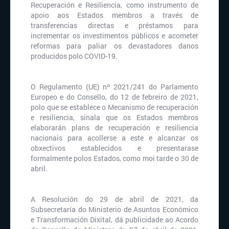
Recuperación e Resiliencia, como instrumento de
apoio aos Estados membros a través de
transferencias directas e préstamos para
incrementar os investimentos públicos e acometer
reformas para paliar os devastadores danos
producidos polo COVID-19.
O Regulamento (UE) nº 2021/241 do Parlamento
Europeo e do Consello, do 12 de febreiro de 2021,
polo que se establece o Mecanismo de recuperación
e resiliencia, sinala que os Estados membros
elaborarán plans de recuperación e resiliencia
nacionais para acollerse a este e alcanzar os
obxectivos establecidos e presentarase
formalmente polos Estados, como moi tarde o 30 de
abril.
A Resolución do 29 de abril de 2021, da
Subsecretaría do Ministerio de Asuntos Económico
e Transformación Dixital, dá publicidade ao Acordo