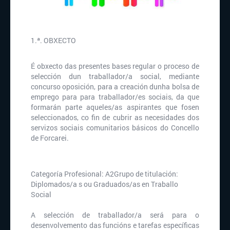
1.ª. OBXECTO
É obxecto das presentes bases regular o proceso de
selección dun traballador/a social, mediante
concurso oposición, para a creación dunha bolsa de
emprego para para traballador/es sociais, da que
formarán parte aqueles/as aspirantes que fosen
seleccionados, co fin de cubrir as necesidades dos
servizos sociais comunitarios básicos do Concello
de Forcarei.
Categoría Profesional: A2Grupo de titulación:
Diplomados/a s ou Graduados/as en Traballo
Social
A selección de traballador/a será para o
desenvolvemento das funcións e tarefas específicas