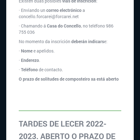
Existen dúas posibles
vías de inscrición
:
·
Enviando un
correo electrónico
a
concello.forcarei@forcarei.net
·
Chamando á
Casa do Concello
, no teléfono
986
755 036
No momento da inscrición
deberán indicars
e:
·
Nome
e apelidos.
·
Enderezo
.
·
Teléfono
de contacto.
O prazo de solitudes de composteiro xa está aberto
TARDES DE LECER 2022-
2023. ABERTO O PRAZO DE