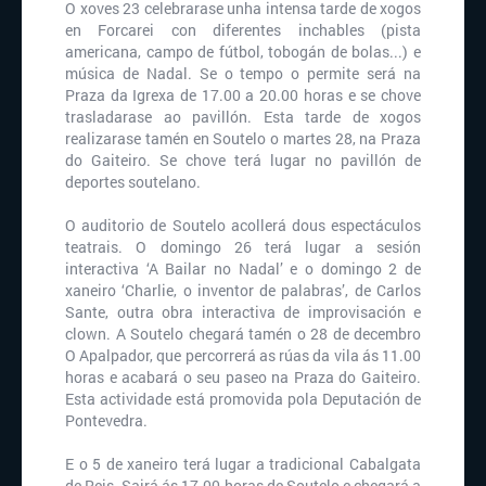
O xoves 23 celebrarase unha intensa tarde de xogos
en Forcarei con diferentes inchables (pista
americana, campo de fútbol, tobogán de bolas...) e
música de Nadal. Se o tempo o permite será na
Praza da Igrexa de 17.00 a 20.00 horas e se chove
trasladarase ao pavillón. Esta tarde de xogos
realizarase tamén en Soutelo o martes 28, na Praza
do Gaiteiro. Se chove terá lugar no pavillón de
deportes soutelano.
O auditorio de Soutelo acollerá dous espectáculos
teatrais. O domingo 26 terá lugar a sesión
interactiva ‘A Bailar no Nadal’ e o domingo 2 de
xaneiro ‘Charlie, o inventor de palabras’, de Carlos
Sante, outra obra interactiva de improvisación e
clown. A Soutelo chegará tamén o 28 de decembro
O Apalpador, que percorrerá as rúas da vila ás 11.00
horas e acabará o seu paseo na Praza do Gaiteiro.
Esta actividade está promovida pola Deputación de
Pontevedra.
E o 5 de xaneiro terá lugar a tradicional Cabalgata
de Reis. Sairá ás 17.00 horas de Soutelo e chegará a