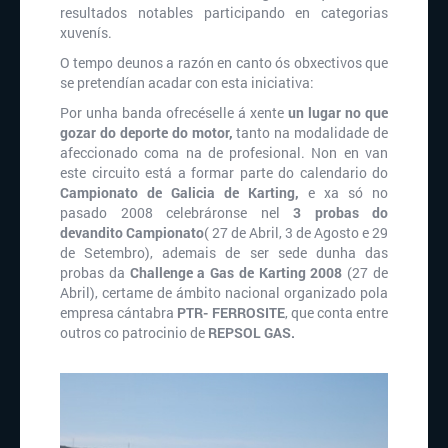
resultados notables participando en categorias
xuvenís.
O tempo deunos a razón en canto ós obxectivos que
se pretendían acadar con esta iniciativa:
Por unha banda ofrecéselle á xente
un lugar no que
gozar do deporte do motor,
tanto na modalidade de
afeccionado coma na de profesional. Non en van
este circuito está a formar parte do calendario do
Campionato de Galicia de Karting,
e xa só no
pasado 2008 celebráronse nel
3 probas do
devandito Campionato
( 27 de Abril, 3 de Agosto e 29
de Setembro), ademais de ser sede dunha das
probas da
Challenge a Gas de Karting 2008
(27 de
Abril), certame de ámbito nacional organizado pola
empresa cántabra
PTR- FERROSITE
, que conta entre
outros co patrocinio de
REPSOL GAS.