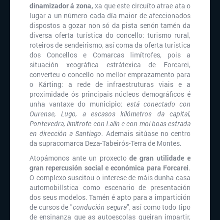
dinamizador á zona,
xa que este circuíto atrae ata o
lugar a un número cada día maior de afeccionados
dispostos a gozar non só da pista senón tamén da
diversa oferta turística do concello: turismo rural,
roteiros de sendeirismo, así coma da oferta turística
dos Concellos e Comarcas limítrofes, pois a
situación xeográfica estrátexica de Forcarei,
converteu o concello no mellor emprazamento para
o Kárting: a rede de infraestruturas viais e a
proximidade ós principais núcleos demográficos é
unha vantaxe do municipio:
está conectado con
Ourense, Lugo, a escasos kilómetros da capital,
Pontevedra, limítrofe con Lalín e con moi boas estrada
en dirección a Santiago
. Ademais sitúase no centro
da supracomarca Deza-Tabeirós-Terra de Montes.
Atopámonos ante un proxecto
de gran utilidade e
gran repercusión social e económica para Forcarei
.
O complexo suscitou o interese de máis dunha casa
automobilística como escenario de presentación
dos seus modelos. Tamén é apto para a impartición
de cursos de "
condución segura
", así como todo tipo
de ensinanza que as autoescolas queiran impartir,