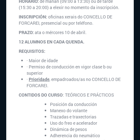
HORARIO:
de mañan (09:00 a 13:30) ou de tarde
(15:30 a 20:00) a elexir no momento da inscripción.
INSCRIPCIÓN:
oficinas xerais do CONCELLO DE
FORCAREI, presencial ou por teléfono.
PRAZO:
ata o mércores 10 de abril.
12 ALUMNOS EN CADA QUENDA.
REQUISITOS:
· Maior de idade
· Permiso de conducción en vigor clase b ou
superior
·
Prioridade
, empadroados/as no CONCELLO DE
FORCAREI.
CONTIDOS DO CURSO
: TEÓRICOS E PRÁCTICOS
Posición da conducción
Manexo do volante
Trazadas e traxectorias
Uso do freo e acelerador
Dinámica de pesos
Adherencia do neumático