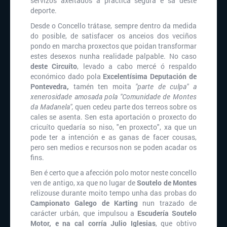
servizos axeitados á práctica segura e sa deste
deporte.
Desde o Concello trátase, sempre dentro da medida
do posible, de satisfacer os anceios dos veciños
pondo en marcha proxectos que poidan transformar
estes desexos nunha realidade palpable. No caso
deste Circuíto
, levado a cabo mercé ó respaldo
económico dado pola
Excelentísima Deputación de
Pontevedra,
tamén ten moita
"parte de culpa" a
xenerosidade amosada pola "Comunidade de Montes
da Madanela",
quen cedeu parte dos terreos sobre os
cales se asenta. Sen esta aportación o proxecto do
cricuíto quedaría so niso, "en proxecto", xa que un
pode ter a intención e as ganas de facer cousas,
pero sen medios e recursos non se poden acadar os
fins.
Ben é certo que a afección polo motor neste concello
ven de antigo, xa que no lugar de
Soutelo de Montes
relizouse durante moito tempo unha das probas do
Campionato Galego de Karting
nun trazado de
carácter urbán, que impulsou a
Escudería Soutelo
Motor, e na cal corría Julio Iglesias
, que obtivo