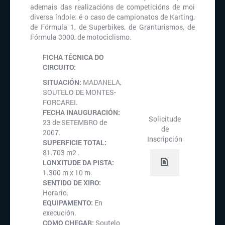
ademais das realizacións de competicións de moi
diversa índole: é o caso de campionatos de Karting,
de Fórmula 1, de Superbikes, de Granturismos, de
Fórmula 3000, de motociclismo.
FICHA TÉCNICA DO
CIRCUITO:
SITUACIÓN:
MADANELA,
SOUTELO DE MONTES-
FORCAREI.
FECHA INAUGURACIÓN:
Solicitude
23 de SETEMBRO de
de
2007.
Inscripción
SUPERFICIE TOTAL:
81.703 m2 .
LONXITUDE DA PISTA:
1.300 m x 10 m.
SENTIDO DE XIRO:
Horario.
EQUIPAMENTO:
En
execución.
COMO CHEGAR:
Soutelo