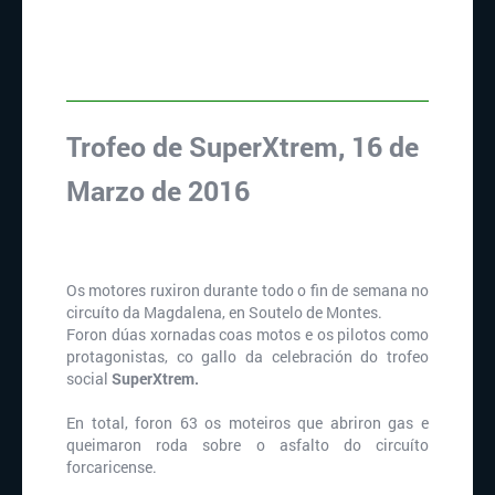
Trofeo de SuperXtrem, 16 de
Marzo de 2016
Os motores ruxiron durante todo o fin de semana no
circuíto da Magdalena, en Soutelo de Montes.
Foron dúas xornadas coas motos e os pilotos como
protagonistas, co gallo da celebración do trofeo
social
SuperXtrem.
En total, foron 63 os moteiros que abriron gas e
queimaron roda sobre o asfalto do circuíto
forcaricense.