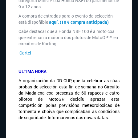
categoría MiniGP coa Honda NSF100 para nenos de
9 a 12 anos.
A compra de entradas para o evento da selección
está dispoñible
aquí. (
10 € compra anticipada)
Cabe destacar que a Honda NSF 100 é a moto coa
que entrenan a maioría dos pilotos de MotoGP™ en
circuitos de Karting.
Cartel
ULTIMA HORA
A organización da DR CUP, que ía celebrar as súas
probas de selección esta fin de semana no Circuíto
da Madalena coa presenza de 60 rapaces e catro
pilotos de MotoGP, decidíu aprazar esta
competición polas previsións meteorolóxicas de
tormenta e choiva que complicaban as condicións
de seguridade. Informaremos das novas datas.