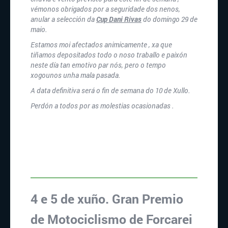
vémonos obrigados por a seguridade dos nenos,
anular a selección da
Cup Dani Rivas
do domingo 29 de
maio.
Estamos moi afectados animicamente , xa que
tiñamos depositados todo o noso traballo e paixón
neste día tan emotivo par nós, pero o tempo
xogounos unha mala pasada.
A data definitiva será o fin de semana do 10 de Xullo.
Perdón a todos por as molestias ocasionadas .
4 e 5 de xuño. Gran Premio
de Motociclismo de Forcarei