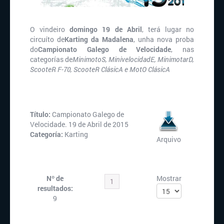
O vindeiro
domingo 19 de Abril
, terá lugar no
circuíto de
Karting da Madalena
, unha nova proba
do
Campionato Galego de Velocidade
, nas
categorías de
MinimotoS, MinivelocidadE, MinimotarD,
ScooteR F-70, ScooteR ClásicA e MotO ClásicA
Título:
Campionato Galego de
Velocidade. 19 de Abril de 2015
Categoría:
Karting
Arquivo
Nº de
Mostrar
1
resultados:
9