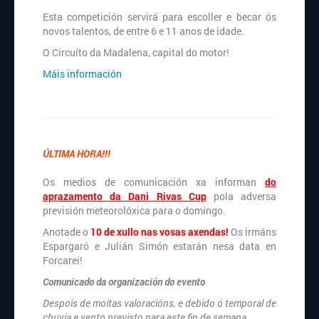
Esta competición servirá para escoller e becar ós
novos talentos, de entre 6 e 11 anos de idade.
O Circuíto da Madalena, capital do motor!
Máis información
ÚLTIMA HORA!!!
Os medios de comunicación xa informan
do
aprazamento da Dani Rivas Cup
pola adversa
previsión meteorolóxica para o domingo.
Anotade o
10 de xullo nas vosas axendas!
Os irmáns
Espargaró e Julián Simón estarán nesa data en
Forcarei!
Comunicado da organización do evento
Despois de moitas valoracións, e debido ó temporal de
chuvia e vento previsto para este fin de semana ,