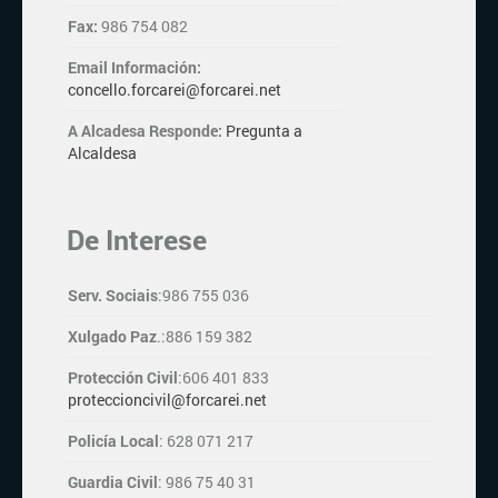
Fax:
986 754 082
Email Información:
concello.forcarei@forcarei.net
A Alcadesa Responde:
Pregunta a
Alcaldesa
De Interese
Serv. Sociais
:986 755 036
Xulgado Paz
.:886 159 382
Protección Civil
:606 401 833
proteccioncivil@forcarei.net
Policía Local
: 628 071 217
Guardia Civil
: 986 75 40 31