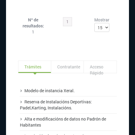
Nº de
Mostrar
1
resultados:
1
Trámites
Contratante
Acceso
Rápido
Modelo de instancia Xeral.
Reserva de Instalacións Deportivas:
Padel,
Karting
,
Instalacións
.
Alta
e
modificacións
de datos no Padrón de
Habitantes