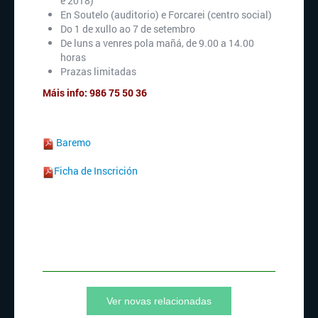
e 2018)
En Soutelo (auditorio) e Forcarei (centro social)
Do 1 de xullo ao 7 de setembro
De luns a venres pola mañá, de 9.00 a 14.00
horas
Prazas limitadas
Máis info: 986 75 50 36
Baremo
Ficha de Inscrición
Ver novas relacionadas