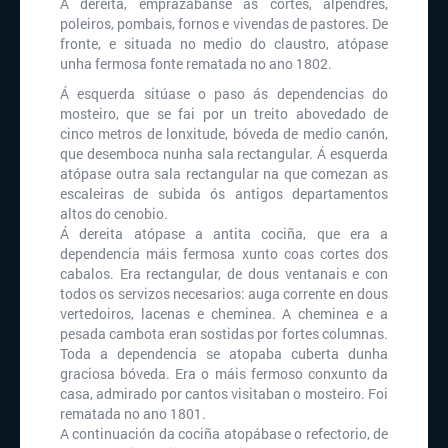
Á dereita, emprazábanse as cortes, alpendres,
poleiros, pombais, fornos e vivendas de pastores. De
fronte, e situada no medio do claustro, atópase
unha fermosa fonte rematada no ano 1802.
Á esquerda sitúase o paso ás dependencias do
mosteiro, que se fai por un treito abovedado de
cinco metros de lonxitude, bóveda de medio canón,
que desemboca nunha sala rectangular. Á esquerda
atópase outra sala rectangular na que comezan as
escaleiras de subida ós antigos departamentos
altos do cenobio.
Á dereita atópase a antita cociña, que era a
dependencia máis fermosa xunto coas cortes dos
cabalos. Era rectangular, de dous ventanais e con
todos os servizos necesarios: auga corrente en dous
vertedoiros, lacenas e cheminea. A cheminea e a
pesada cambota eran sostidas por fortes columnas.
Toda a dependencia se atopaba cuberta dunha
graciosa bóveda. Era o máis fermoso conxunto da
casa, admirado por cantos visitaban o mosteiro. Foi
rematada no ano 1801.
A continuación da cociña atopábase o refectorio, de