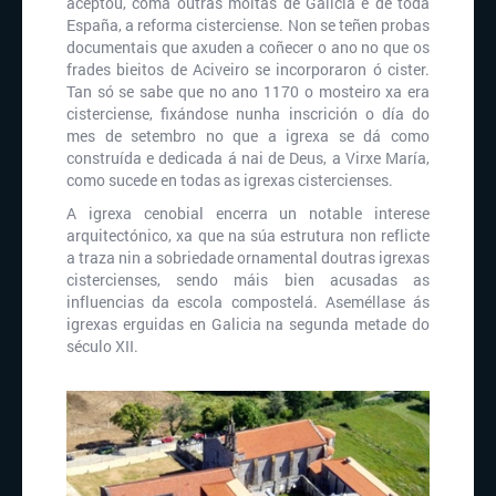
aceptou, coma outras moitas de Galicia e de toda
España, a reforma cisterciense. Non se teñen probas
documentais que axuden a coñecer o ano no que os
frades bieitos de Aciveiro se incorporaron ó cister.
Tan só se sabe que no ano 1170 o mosteiro xa era
cisterciense, fixándose nunha inscrición o día do
mes de setembro no que a igrexa se dá como
construída e dedicada á nai de Deus, a Virxe María,
como sucede en todas as igrexas cistercienses.
A igrexa cenobial encerra un notable interese
arquitectónico, xa que na súa estrutura non reflicte
a traza nin a sobriedade ornamental doutras igrexas
cistercienses, sendo máis bien acusadas as
influencias da escola compostelá. Aseméllase ás
igrexas erguidas en Galicia na segunda metade do
século XII.