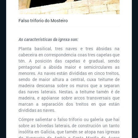
Falso triforio do Mosteiro
As características da igrexa son:
Planta basilical, tres naves e tres ábsidas na
cabeceira en correspondencia coas tres capelas que
tén. A posición das capelas é gradual, sendo
pentagonal a ábsida maior e semicirculares as
menores. As naves están divididas en cinco treitos,
sendo de maior altura a central, cuxa teitume de
madeira descansa sobre os muros que a separan
das naves laterais. Nestas, a teitume tamén é de
madeira, e apóianse sobre arcos transversais que
marcan a separación dos treitos en que están
divididas as naves.
Cómpre salientar o falso triforio ou galería que hai
sobre as bóvedas laterais, de construción un tanto
insólita en Galicia, que tamén se atopa nas igrexas
de
Xunqueira de Ambía e Santa Mariña de Augas