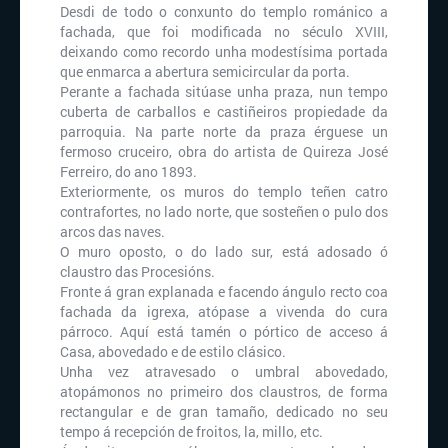
Desdi de todo o conxunto do templo románico a
fachada, que foi modificada no século XVIII,
deixando como recordo unha modestísima portada
que enmarca a abertura semicircular da porta.
Perante a fachada sitúase unha praza, nun tempo
cuberta de carballos e castiñeiros propiedade da
parroquia. Na parte norte da praza érguese un
fermoso cruceiro, obra do artista de Quireza José
Ferreiro, do ano 1893.
Exteriormente, os muros do templo teñen catro
contrafortes, no lado norte, que sosteñen o pulo dos
arcos das naves.
O muro oposto, o do lado sur, está adosado ó
claustro das Procesións.
Fronte á gran explanada e facendo ángulo recto coa
fachada da igrexa, atópase a vivenda do cura
párroco. Aquí está tamén o pórtico de acceso á
Casa, abovedado e de estilo clásico.
Unha vez atravesado o umbral abovedado,
atopámonos no primeiro dos claustros, de forma
rectangular e de gran tamaño, dedicado no seu
tempo á recepción de froitos, la, millo, etc.