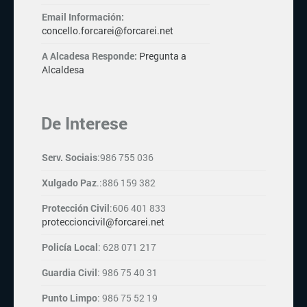
Email Información:
concello.forcarei@forcarei.net
A Alcadesa Responde:
Pregunta a
Alcaldesa
De Interese
Serv. Sociais
:986 755 036
Xulgado Paz
.:886 159 382
Protección Civil
:606 401 833
proteccioncivil@forcarei.net
Policía Local
: 628 071 217
Guardia Civil
: 986 75 40 31
Punto Limpo
: 986 75 52 19