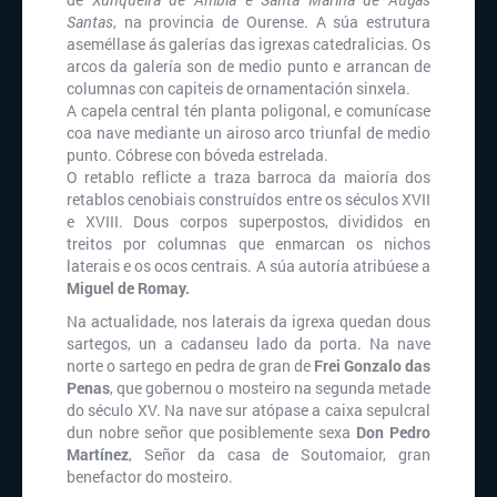
Santas
, na provincia de Ourense. A súa estrutura
aseméllase ás galerías das igrexas catedralicias. Os
arcos da galería son de medio punto e arrancan de
columnas con capiteis de ornamentación sinxela.
A capela central tén planta poligonal, e comunícase
coa nave mediante un airoso arco triunfal de medio
punto. Cóbrese con bóveda estrelada.
O retablo reflicte a traza barroca da maioría dos
retablos cenobiais construídos entre os séculos XVII
e XVIII. Dous corpos superpostos, divididos en
treitos por columnas que enmarcan os nichos
laterais e os ocos centrais. A súa autoría atribúese a
Miguel de Romay.
Na actualidade, nos laterais da igrexa quedan dous
sartegos, un a cadanseu lado da porta. Na nave
norte o sartego en pedra de gran de
Frei Gonzalo das
Penas
, que gobernou o mosteiro na segunda metade
do século XV. Na nave sur atópase a caixa sepulcral
dun nobre señor que posiblemente sexa
Don Pedro
Martínez
, Señor da casa de Soutomaior, gran
benefactor do mosteiro.