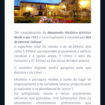
Tén consideración de
Monumento Histórico Artístico
desde o ano 1931
e na actualidade é considerado
Ben
de Interese Cultural.
A superficie total do recinto é de 46.658m2, dos
cales 5.896m2 corresponden propiamente ó edificio
cenobial e á igrexa anexa, 2.125m2 ó adro do
conxunto e 37.629m2 ás tres leiras de labor anexas.
O mosteiro érguese nunha garganta pola que
discorre o río Lérez
Mosteiro e parroquia reciben o nome do lugar de
emprazamento e da variedade vexetal predominante
(o topónimo é un abundancial de "acivro”).
Na antigüidade, monte e terras aciveirenses
estiveron moi poboadas. Son testemuños disto os
abundantes monumentos prehistóricos que