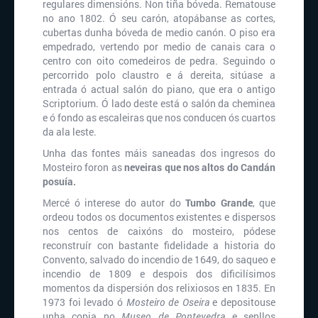
regulares dimensións. Non tiña bóveda. Rematouse
no ano 1802. Ó seu carón, atopábanse as cortes,
cubertas dunha bóveda de medio canón. O piso era
empedrado, vertendo por medio de canais cara o
centro con oito comedeiros de pedra. Seguindo o
percorrido polo claustro e á dereita, sitúase a
entrada ó actual salón do piano, que era o antigo
Scriptorium. Ó lado deste está o salón da cheminea
e ó fondo as escaleiras que nos conducen ós cuartos
da ala leste.
Unha das fontes máis saneadas dos ingresos do
Mosteiro foron as
neveiras que nos altos do Candán
posuía.
Mercé ó interese do autor do
Tumbo Grande
, que
ordeou todos os documentos existentes e dispersos
nos centos de caixóns do mosteiro, pódese
reconstruír con bastante fidelidade a historia do
Convento, salvado do incendio de 1649, do saqueo e
incendio de 1809 e despois dos dificilísimos
momentos da dispersión dos relixiosos en 1835. En
1973 foi levado ó
Mosteiro de Oseira
e depositouse
unha copia no
Museo de Pontevedra
e senllos