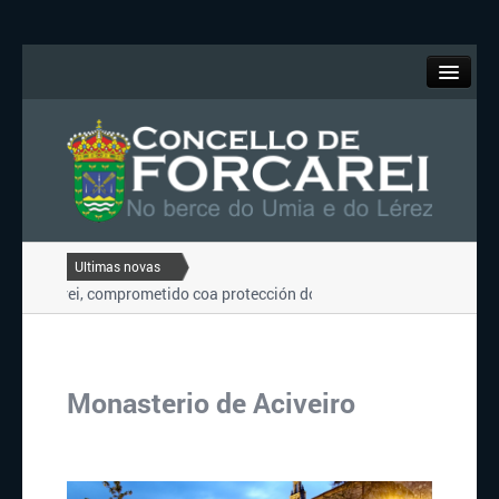
O Concello
Forcarei
Turismo
Ultimas novas
orcarei, comprometido coa protección do ...
TARDES DE LECER 2022
Servizos
E VERÁN 2022 DO CONCELLO DE FORCAREI...
EXCURSIÓN POLA R
orcarei, comprometido coa protección do ...
Contacto
Monasterio de Aciveiro
Portal de Transparencia