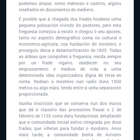
podemos atopar, como mámoas e castros, algúns
reseñados en documentos do medievo.
É posible que á chegada dos frades houbese unha
pequena poboación vivindo do pastoreo, pero esta
freguesía comezou a existir e chegou ó seu apoxeo,
tanto no aspecto demográfico coma no cultural e
económico-agrícola, coa fundación do mosteiro, e
proseguiu deica a desamortización de 1835. Todas
as aldeas que compoñen a freguesía, rexida sempre
por un frade vigairo, obedecen no seu
emprazamento e medios de vida a unha
determinada idea organizadora digna de terse en
conta. Rodean o mosteiro nun radio duns 1500
metros ou algo máis, tendo entre si unha separación
proporcionada.
Nunha inscrición que se conserva nun dos muros
que dá ó claustro das procesións fíxase o 2 de
febreiro de 1135 como data fundacional, detallando
que a comunidade inicial estivo integrada por doce
frades, que viñeran para fundar o mosteiro. Anos
máis tarde, a comunidade bieita de Aciveiro