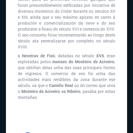
foron presumiblemente edificadas por iniciativa de
diversos mosteiros do Císter durante os séculos XII
e XIII, aínda que o seu máximo apoxeo en canto á
produción e comercialización da neve e do xeo
prodúcese a finais do século XVI e comezos do XVII.
O seu consumo foise incrementando ao longo deste
século ata xeneralizarse por completo no século
XVIII.
s Neveiras de Fixó
, datadas no século
XVII
, eran
explotadas polos
monxes do Mosteiro de Aciveiro
,
que obtiñan delas unha das súas principais fontes
de ingresos. O comercio de xeo foi unha das
actividades máis rendibles da zona durante ese
século, xa que o
Camiño Real
ou do correo que unía
o
Mosteiro de Aciveiro co Ribeiro
, pasaba por estas
montañas.