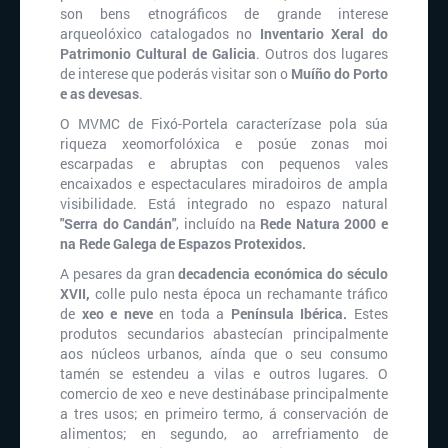
son bens etnográficos de grande interese
arqueolóxico catalogados no
Inventario Xeral do
Patrimonio Cultural de Galicia
. Outros dos lugares
de interese que poderás visitar son o
Muíño do Porto
e as devesas
.
O MVMC de Fixó-Portela caracterízase pola súa
riqueza xeomorfolóxica e posúe zonas moi
escarpadas e abruptas con pequenos vales
encaixados e espectaculares miradoiros de ampla
visibilidade. Está integrado no espazo natural
"Serra do Candán"
, incluído na
Rede Natura 2000 e
na Rede Galega de Espazos Protexidos.
A pesares da gran
decadencia económica do século
XVII,
colle pulo nesta época un rechamante tráfico
de
xeo e neve
en toda a
Península Ibérica.
Estes
produtos secundarios abastecían principalmente
aos núcleos urbanos, aínda que o seu consumo
tamén se estendeu a vilas e outros lugares. O
comercio de xeo e neve destinábase principalmente
a tres usos; en primeiro termo, á conservación de
alimentos; en segundo, ao arrefriamento de