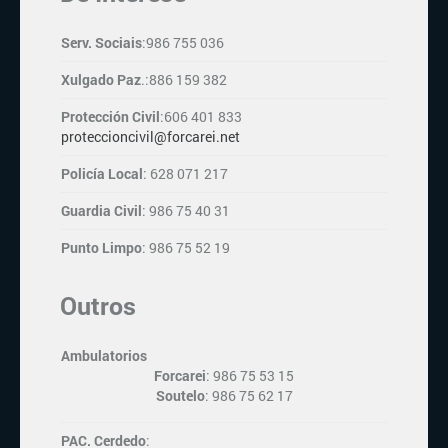
Serv. Sociais
:986 755 036
Xulgado Paz
.:886 159 382
Protección Civil
:606 401 833
proteccioncivil@forcarei.net
Policía Local
: 628 071 217
Guardia Civil
: 986 75 40 31
Punto Limpo
: 986 75 52 19
Outros
Ambulatorios
Forcarei
: 986 75 53 15
Soutelo
: 986 75 62 17
PAC. Cerdedo
: