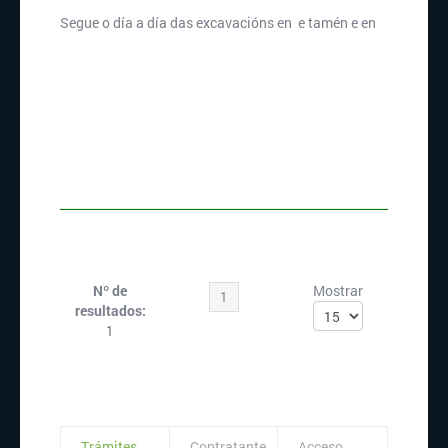
Segue o día a día das excavacións en
e tamén e en
Nº de
Mostrar
1
resultados:
1
Trámites
Contratante
Acceso