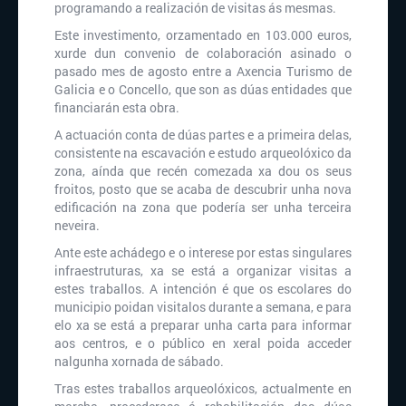
programando a realización de visitas ás mesmas.
Este investimento, orzamentado en 103.000 euros,
xurde dun convenio de colaboración asinado o
pasado mes de agosto entre a Axencia Turismo de
Galicia e o Concello, que son as dúas entidades que
financiarán esta obra.
A actuación conta de dúas partes e a primeira delas,
consistente na escavación e estudo arqueolóxico da
zona, aínda que recén comezada xa dou os seus
froitos, posto que se acaba de descubrir unha nova
edificación na zona que podería ser unha terceira
neveira.
Ante este achádego e o interese por estas singulares
infraestruturas, xa se está a organizar visitas a
estes traballos. A intención é que os escolares do
municipio poidan visitalos durante a semana, e para
elo xa se está a preparar unha carta para informar
aos centros, e o público en xeral poida acceder
nalgunha xornada de sábado.
Tras estes traballos arqueolóxicos, actualmente en