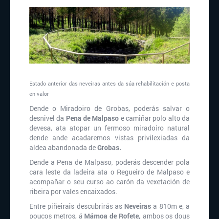
Estado anterior das neveiras antes da súa rehabilitación e posta
en valor
Dende o Miradoiro de Grobas, poderás salvar o
desnivel da
Pena de Malpaso
e camiñar polo alto da
devesa, ata atopar un fermoso miradoiro natural
dende ande acadaremos vistas privilexiadas da
aldea abandonada de
Grobas.
Dende a Pena de Malpaso, poderás descender pola
cara leste da ladeira ata o Regueiro de Malpaso e
acompañar o seu curso ao carón da vexetación de
ribeira por vales encaixados.
Entre piñeirais descubrirás as
Neveiras
a 810m e, a
poucos metros, á
Mámoa de Rofete,
ambos os dous