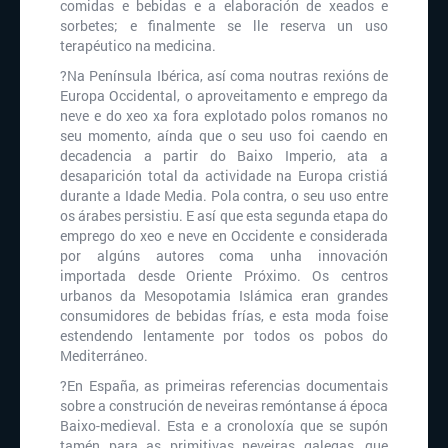
comidas e bebidas e a elaboración de xeados e
sorbetes; e finalmente se lle reserva un uso
terapéutico na medicina.
?Na Península Ibérica, así coma noutras rexións de
Europa Occidental, o aproveitamento e emprego da
neve e do xeo xa fora explotado polos romanos no
seu momento, aínda que o seu uso foi caendo en
decadencia a partir do Baixo Imperio, ata a
desaparición total da actividade na Europa cristiá
durante a Idade Media. Pola contra, o seu uso entre
os árabes persistiu. E así que esta segunda etapa do
emprego do xeo e neve en Occidente e considerada
por algúns autores coma unha innovación
importada desde Oriente Próximo. Os centros
urbanos da Mesopotamia Islámica eran grandes
consumidores de bebidas frías, e esta moda foise
estendendo lentamente por todos os pobos do
Mediterráneo.
?En España, as primeiras referencias documentais
sobre a construción de neveiras remóntanse á época
Baixo-medieval. Esta e a cronoloxía que se supón
tamén para as primitivas neveiras galegas, que