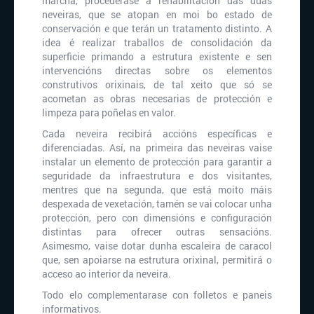
marcha, procederase á rehabilitación das dúas
neveiras, que se atopan en moi bo estado de
conservación e que terán un tratamento distinto. A
idea é realizar traballos de consolidación da
superficie primando a estrutura existente e sen
intervencións directas sobre os elementos
construtivos orixinais, de tal xeito que só se
acometan as obras necesarias de protección e
limpeza para poñelas en valor.
Cada neveira recibirá accións específicas e
diferenciadas. Así, na primeira das neveiras vaise
instalar un elemento de protección para garantir a
seguridade da infraestrutura e dos visitantes,
mentres que na segunda, que está moito máis
despexada de vexetación, tamén se vai colocar unha
protección, pero con dimensións e configuración
distintas para ofrecer outras sensacións.
Asimesmo, vaise dotar dunha escaleira de caracol
que, sen apoiarse na estrutura orixinal, permitirá o
acceso ao interior da neveira.
Todo elo complementarase con folletos e paneis
informativos.