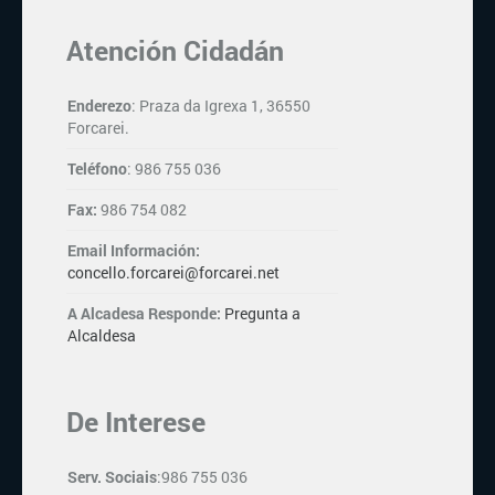
Atención Cidadán
Enderezo
: Praza da Igrexa 1, 36550
Forcarei.
Teléfono
: 986 755 036
Fax:
986 754 082
Email Información:
concello.forcarei@forcarei.net
A Alcadesa Responde:
Pregunta a
Alcaldesa
De Interese
Serv. Sociais
:986 755 036