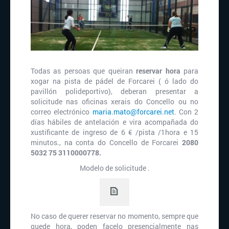
Todas as persoas que queiran
reservar hora
para
xogar na pista de pádel de Forcarei ( ó lado do
pavillón polideportivo), deberan presentar a
solicitude nas oficinas xerais do Concello ou no
correo electrónico
maria.mato@forcarei.net
. Con 2
días hábiles de antelación e vira acompañada do
xustificante de ingreso de 6 € /pista /1hora e 15
minutos., na conta do Concello de Forcarei
2080
5032 75 3110000778.
Modelo de solicitude .
No caso de querer reservar no momento, sempre que
quede hora, poden facelo presencialmente nas