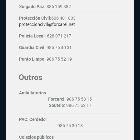
Xulgado Paz
.:886 159 382
Protección Civil
:606 401 833
proteccioncivil@forcarei.net
Policía Local
: 628 071 217
Guardia Civil
: 986 75 40 31
Punto Limpo
: 986 75 52 19
Outros
Ambulatorios
Forcarei
: 986 75 53 15
Soutelo
: 986 75 62 17
PAC. Cerdedo
:
986 75 30 13
Colexios públicos